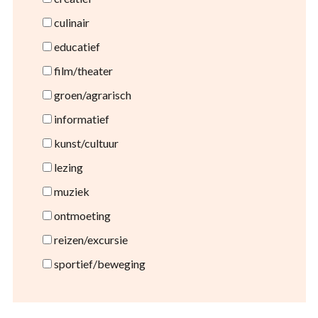
culinair
educatief
film/theater
groen/agrarisch
informatief
kunst/cultuur
lezing
muziek
ontmoeting
reizen/excursie
sportief/beweging