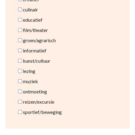
culinair
educatief
film/theater
groen/agrarisch
informatief
kunst/cultuur
lezing
muziek
ontmoeting
reizen/excursie
sportief/beweging