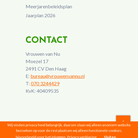
Meerjarenbeleidsplan
Jaarplan 2026
CONTACT
Vrouwen van Nu
Moezel 17
2491 CV Den Haag
E:
bureau@vrouwenvannu.nl
T:
070 3244429
KvK: 40409535
Wij vinden privacy heel belangrijk, daarom slaan wij alleen anoniem website
bezoeken op voor de rest plaatsen wij alleen functionele cookies,
Vrouwen van Nu © 2026 |
Privacyverklaring
bijvoorbeeld voor het inloggen.
Privacy verklaring
Sluiten