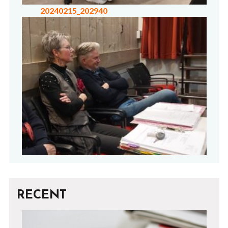
20240215_202940
RECENT