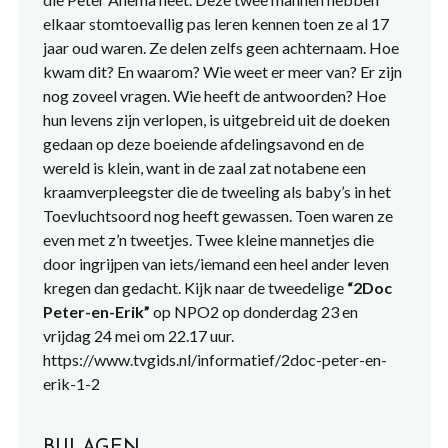
elkaar stomtoevallig pas leren kennen toen ze al 17
jaar oud waren. Ze delen zelfs geen achternaam. Hoe
kwam dit? En waarom? Wie weet er meer van? Er zijn
nog zoveel vragen. Wie heeft de antwoorden? Hoe
hun levens zijn verlopen, is uitgebreid uit de doeken
gedaan op deze boeiende afdelingsavond en de
wereld is klein, want in de zaal zat notabene een
kraamverpleegster die de tweeling als baby’s in het
Toevluchtsoord nog heeft gewassen. Toen waren ze
even met z’n tweetjes. Twee kleine mannetjes die
door ingrijpen van iets/iemand een heel ander leven
kregen dan gedacht. Kijk naar de tweedelige
“2Doc
Peter-en-Erik”
op NPO2 op donderdag 23 en
vrijdag 24 mei om 22.17 uur.
https://www.tvgids.nl/informatief/2doc-peter-en-
erik-1-2
BIJLAGEN