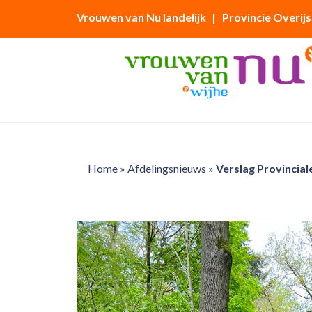
Vrouwen van Nu landelijk
| Provincie Overijs
Home
»
Afdelingsnieuws
»
Verslag Provincial