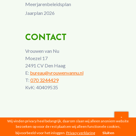
Meerjarenbeleidsplan
Jaarplan 2026
CONTACT
Vrouwen van Nu
Moezel 17
2491 CV Den Haag
E:
bureau@vrouwenvannu.nl
T:
070 3244429
KvK: 40409535
Wij vinden privacy heel belangrijk, daarom slaan wij alleen anoniem website
bezoeken op voor de rest plaatsen wij alleen functionele cookies,
Vrouwen van Nu © 2026 |
Privacyverklaring
bijvoorbeeld voor het inloggen.
Privacy verklaring
Sluiten