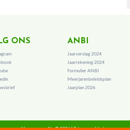
LG ONS
ANBI
agram
Jaarverslag 2024
ebook
Jaarrekening 2024
tube
Formulier ANBI
edin
Meerjarenbeleidsplan
wsbrief
Jaarplan 2026
Vrouwen van Nu © 2026 |
Privacyverklaring