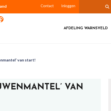
land
Contact
Inloggen
AFDELING WARNSVELD
nmantel’ van start!
OUWENMANTEL’ VAN