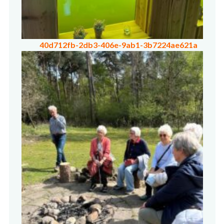
40d712fb-2db3-406e-9ab1-3b7224ae621a