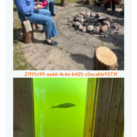
27ff5c99-aa66-4c6e-b421-c5ecabb9273f