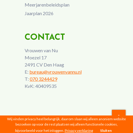
Meerjarenbeleidsplan
Jaarplan 2026
CONTACT
Vrouwen van Nu
Moezel 17
2491 CV Den Haag
E:
bureau@vrouwenvannu.nl
T:
070 3244429
KvK: 40409535
Wij vinden privacy heel belangrijk, daarom slaan wij alleen anoniem website
bezoeken op voor de rest plaatsen wij alleen functionele cookies,
Vrouwen van Nu © 2026 |
Privacyverklaring
bijvoorbeeld voor het inloggen.
Privacy verklaring
Sluiten