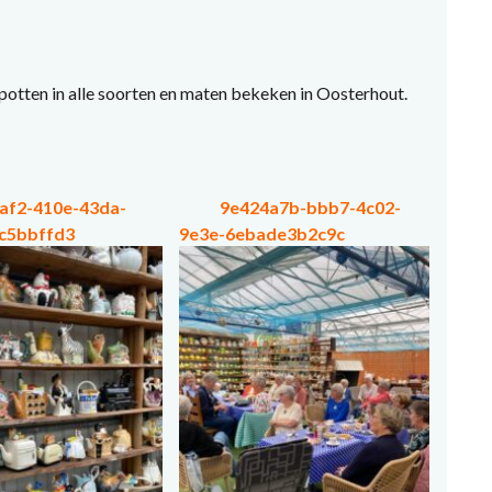
otten in alle soorten en maten bekeken in Oosterhout.
af2-410e-43da-
9e424a7b-bbb7-4c02-
c5bbffd3
9e3e-6ebade3b2c9c