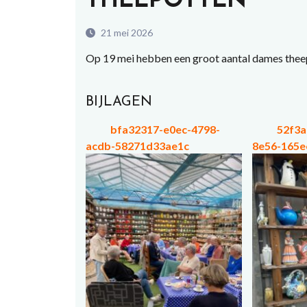
THEEPOTTEN
21 mei 2026
Op 19 mei hebben een groot aantal dames theep
BIJLAGEN
bfa32317-e0ec-4798-
52f3a
acdb-58271d33ae1c
8e56-165e