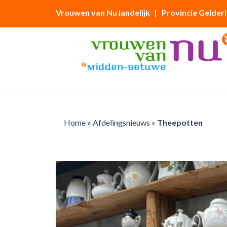
Vrouwen van Nu landelijk
| Provincie Gelder
Home
»
Afdelingsnieuws
»
Theepotten