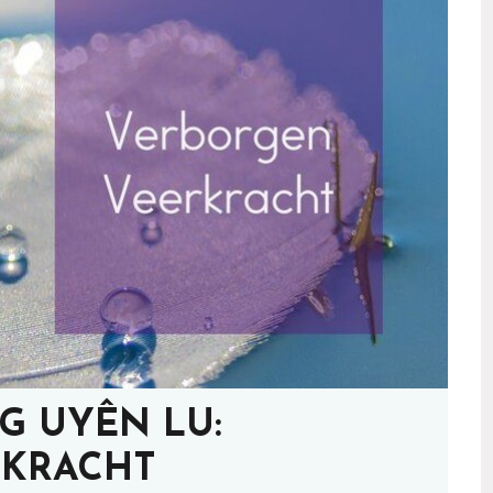
G UYÊN LU:
RKRACHT