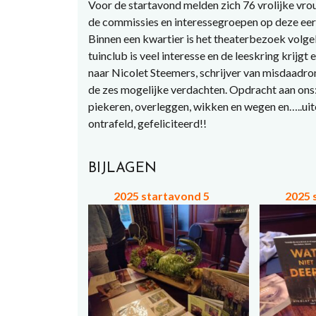
Voor de startavond melden zich 76 vrolijke vro
de commissies en interessegroepen op deze eerst
Binnen een kwartier is het theaterbezoek volge
tuinclub is veel interesse en de leeskring krijgt 
naar Nicolet Steemers, schrijver van misdaadr
de zes mogelijke verdachten. Opdracht aan ons: w
piekeren, overleggen, wikken en wegen en…..uite
ontrafeld, gefeliciteerd!!
BIJLAGEN
2025 startavond 5
2025 