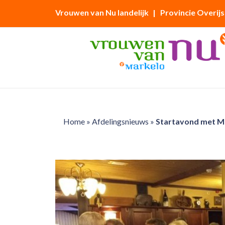
Vrouwen van Nu landelijk
| Provincie Overijs
Home
»
Afdelingsnieuws
»
Startavond met M