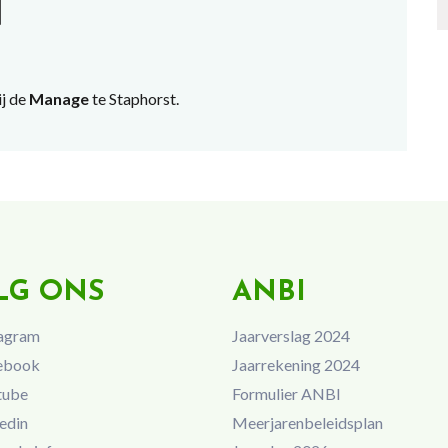
N
j de
Manage
te Staphorst.
LG ONS
ANBI
agram
Jaarverslag 2024
ebook
Jaarrekening 2024
tube
Formulier ANBI
edin
Meerjarenbeleidsplan