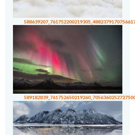
588639207_761752200219305_488237917075661
589182839_761752650219260_705636025272750