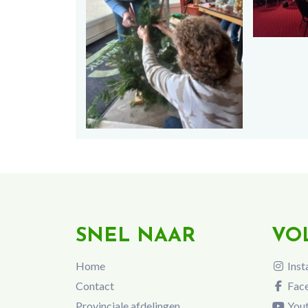
SNEL NAAR
VO
Home
Inst
Contact
Fac
Provinciale afdelingen
You