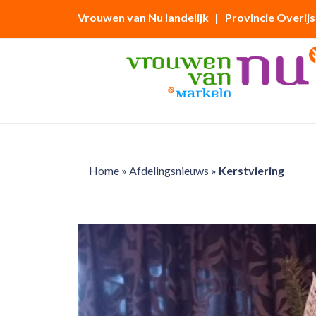
Vrouwen van Nu landelijk
| Provincie Overijs
Home
»
Afdelingsnieuws
»
Kerstviering