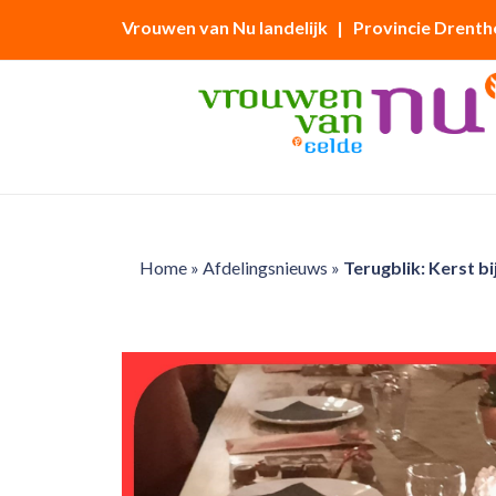
Vrouwen van Nu landelijk
| Provincie Drenth
Home
»
Afdelingsnieuws
»
Terugblik: Kerst b