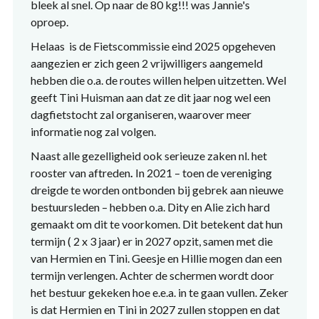
bleek al snel. Op naar de 80 kg!!! was Jannie's
oproep.
Helaas is de Fietscommissie eind 2025 opgeheven
aangezien er zich geen 2 vrijwilligers aangemeld
hebben die o.a. de routes willen helpen uitzetten. Wel
geeft Tini Huisman aan dat ze dit jaar nog wel een
dagfietstocht zal organiseren, waarover meer
informatie nog zal volgen.
Naast alle gezelligheid ook serieuze zaken nl. het
rooster van aftreden
.
In 2021 – toen de vereniging
dreigde te worden ontbonden bij gebrek aan nieuwe
bestuursleden – hebben o.a. Dity en Alie zich hard
gemaakt om dit te voorkomen. Dit betekent dat hun
termijn ( 2 x 3 jaar) er in 2027 opzit, samen met die
van Hermien en Tini. Geesje en Hillie mogen dan een
termijn verlengen. Achter de schermen wordt door
het bestuur gekeken hoe e.e.a. in te gaan vullen. Zeker
is dat Hermien en Tini in 2027 zullen stoppen en dat