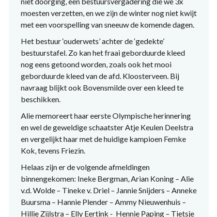
niet doorging, een bestuursvergadering die we 3x
moesten verzetten, en we zijn de winter nog niet kwijt
met een voorspelling van sneeuw de komende dagen.
Het bestuur ‘ouderwets’ achter de ‘gedekte’
bestuurstafel. Zo kan het fraai geborduurde kleed
nog eens getoond worden, zoals ook het mooi
geborduurde kleed van de afd. Kloosterveen. Bij
navraag blijkt ook Bovensmilde over een kleed te
beschikken.
Alie memoreert haar eerste Olympische herinnering
en wel de geweldige schaatster Atje Keulen Deelstra
en vergelijkt haar met de huidige kampioen Femke
Kok, tevens Friezin.
Helaas zijn er de volgende afmeldingen
binnengekomen: Ineke Bergman, Arian Koning – Alie
v.d. Wolde – Tineke v. Driel – Jannie Snijders – Anneke
Buursma – Hannie Plender – Ammy Nieuwenhuis –
Hillie Zijlstra – Elly Eertink - Hennie Paping – Tietsje