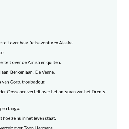
elt over haar fietsavonturen.Alaska.
ce
ertelt over de Amish en quilten.
aan, Berkenlaan, De Venne.
 van Gorp, troubadour.
er Oossanen vertelt over het ontstaan van het Drents-
 en bingo.
 hoe ze nu in het leven staat.
 vertelt over Toon Hermans.