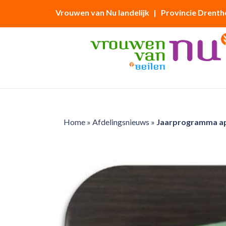
Vrouwen van Nu landelijk
| Provincie Drenth
Home
»
Afdelingsnieuws
»
Jaarprogramma apri