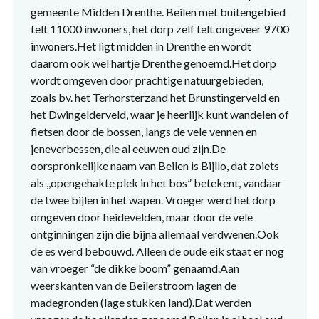
gemeente Midden Drenthe. Beilen met buitengebied
telt 11000 inwoners, het dorp zelf telt ongeveer 9700
inwoners.Het ligt midden in Drenthe en wordt
daarom ook wel hartje Drenthe genoemd.Het dorp
wordt omgeven door prachtige natuurgebieden,
zoals bv. het Terhorsterzand het Brunstingerveld en
het Dwingelderveld, waar je heerlijk kunt wandelen of
fietsen door de bossen, langs de vele vennen en
jeneverbessen, die al eeuwen oud zijn.De
oorspronkelijke naam van Beilen is Bijllo, dat zoiets
als ,,opengehakte plek in het bos” betekent, vandaar
de twee bijlen in het wapen. Vroeger werd het dorp
omgeven door heidevelden, maar door de vele
ontginningen zijn die bijna allemaal verdwenen.Ook
de es werd bebouwd. Alleen de oude eik staat er nog
van vroeger “de dikke boom” genaamd.Aan
weerskanten van de Beilerstroom lagen de
madegronden (lage stukken land).Dat werden