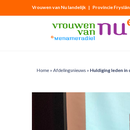
Vrouwen van Nu landelijk
| Provincie Fryslân
Home
»
Afdelingsnieuws
»
Huldiging leden i