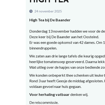
HIGH TEA
24 november 2025
High Tea bij De Baander
Donderdag 13 november hadden we voor de der
Deze keer bij De Baander aan het Oosteind.
Er was een goede opkomst van 42 dames. Om 1
binnendruppelen.
We zaten aan drie lange tafels die keurig opged
heerlijke tomatensoep geserveerd. Daarna lekke
Wat uitleg over de hapjes van onze bediende zou
We konden onbeperkt thee schenken uit leuke th
Rond 3 uur heeft Geesje de middag afgesloten. H
voldaan gevoel naar huis gegaan.
Voor herhaling vatbaar
denken wij.
De reiscommissie.