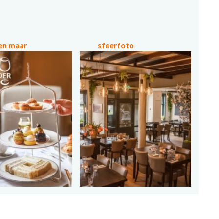
en maar
sfeerfoto