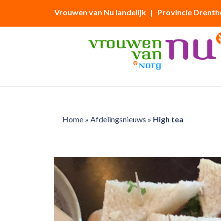
Vrouwen van Nu landelijk
| Provincie Drenth
Home
»
Afdelingsnieuws
»
High tea