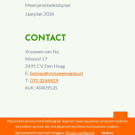
Meerjarenbeleidsplan
Jaarplan 2026
CONTACT
Vrouwen van Nu
Moezel 17
2491 CV Den Haag
E:
bureau@vrouwenvannu.nl
T:
070 3244429
KvK: 40409535
Wij vinden privacy heel belangrijk, daarom slaan wij alleen anoniem website
bezoeken op voor de rest plaatsen wij alleen functionele cookies,
Vrouwen van Nu © 2026 |
Privacyverklaring
bijvoorbeeld voor het inloggen.
Privacy verklaring
Sluiten