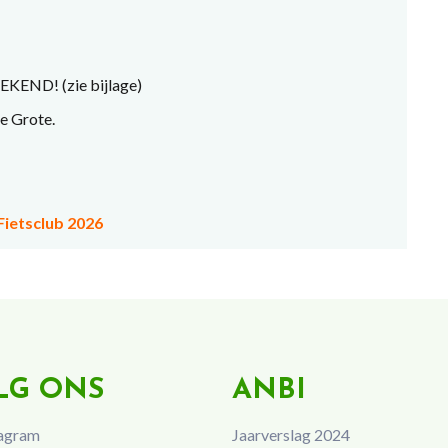
END! (zie bijlage)
de Grote.
Fietsclub 2026
LG ONS
ANBI
agram
Jaarverslag 2024