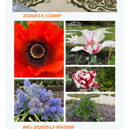
20260514_132849
IMG-20260513-WA0089