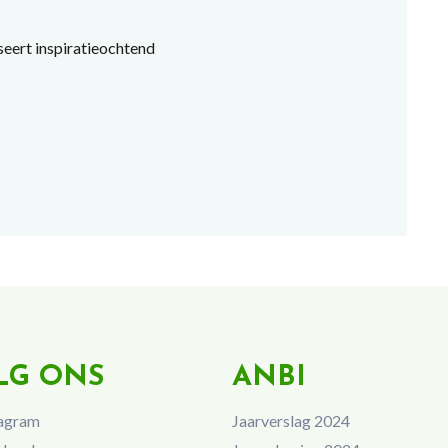
ert inspiratieochtend
LG ONS
ANBI
agram
Jaarverslag 2024