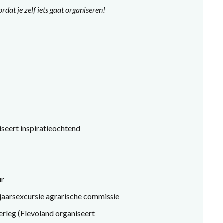
rdat je zelf iets gaat organiseren!
eert inspiratieochtend
ur
jaarsexcursie agrarische commissie
erleg (Flevoland organiseert