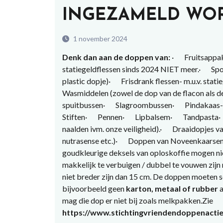
INGEZAMELD WO
1 november 2024
Denk dan aan de doppen van:
· Fruitsappak
statiegeldflessen sinds 2024 NIET meer.· Sport
plastic dopje)· Frisdrank flessen- m.u.v. stati
Wasmiddelen (zowel de dop van de flacon als
spuitbussen· Slagroombussen· Pindakaas- 
Stiften· Pennen· Lipbalsem· Tandpasta· 
naalden ivm. onze veiligheid).· Draaidopjes v
nutrasense etc.)· Doppen van Noveenkaarsen
goudkleurige deksels van oploskoffie mogen nie
makkelijk te verbuigen / dubbel te vouwen zij
niet breder zijn dan 15 cm. De doppen moeten s
bijvoorbeeld geen
karton, metaal of rubber
a
mag die dop er niet bij zoals melkpakken.Zie
https://www.stichtingvriendendoppenacti