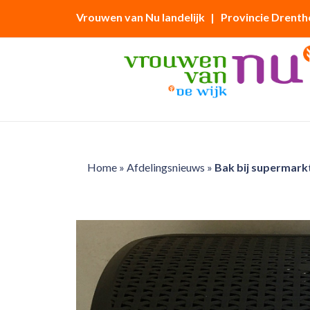
Vrouwen van Nu landelijk
| Provincie Drenth
Home
»
Afdelingsnieuws
»
Bak bij supermark