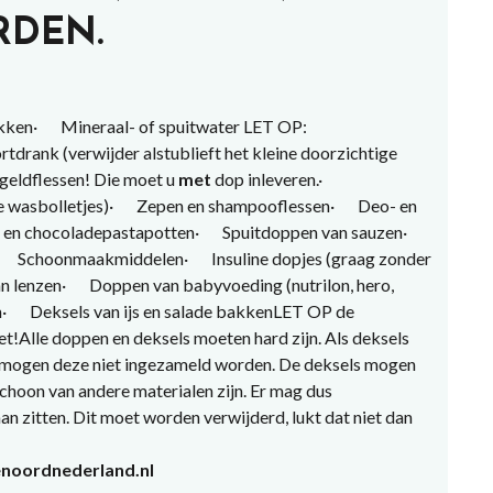
RDEN.
ken· Mineraal- of spuitwater LET OP:
drank (verwijder alstublieft het kleine doorzichtige
egeldflessen! Die moet u
met
dop inleveren.·
 de wasbolletjes)· Zepen en shampooflessen· Deo- en
en chocoladepastapotten· Spuitdoppen van sauzen·
Schoonmaakmiddelen· Insuline dopjes (graag zonder
an lenzen· Doppen van babyvoeding (nutrilon, hero,
· Deksels van ijs en salade bakkenLET OP de
t!Alle doppen en deksels moeten hard zijn. Als deksels
n mogen deze niet ingezameld worden. De deksels mogen
choon van andere materialen zijn. Er mag dus
an zitten. Dit moet worden verwijderd, lukt dat niet dan
enoordnederland.nl