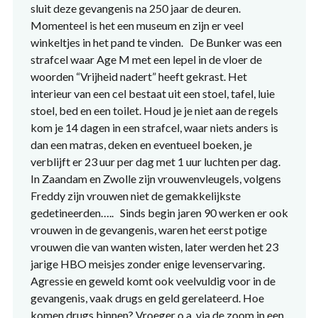
sluit deze gevangenis na 250 jaar de deuren.
Momenteel is het een museum en zijn er veel
winkeltjes in het pand te vinden. De Bunker was een
strafcel waar Age M met een lepel in de vloer de
woorden “Vrijheid nadert” heeft gekrast. Het
interieur van een cel bestaat uit een stoel, tafel, luie
stoel, bed en een toilet. Houd je je niet aan de regels
kom je 14 dagen in een strafcel, waar niets anders is
dan een matras, deken en eventueel boeken, je
verblijft er 23 uur per dag met 1 uur luchten per dag.
In Zaandam en Zwolle zijn vrouwenvleugels, volgens
Freddy zijn vrouwen niet de gemakkelijkste
gedetineerden….. Sinds begin jaren 90 werken er ook
vrouwen in de gevangenis, waren het eerst potige
vrouwen die van wanten wisten, later werden het 23
jarige HBO meisjes zonder enige levenservaring.
Agressie en geweld komt ook veelvuldig voor in de
gevangenis, vaak drugs en geld gerelateerd. Hoe
komen drugs binnen? Vroeger o.a. via de zoom in een