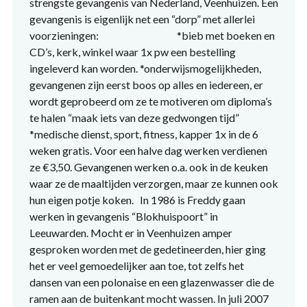
strengste gevangenis van Nederland, Veenhuizen. Een
gevangenis is eigenlijk net een “dorp” met allerlei
voorzieningen: *bieb met boeken en
CD’s, kerk, winkel waar 1x pw een bestelling
ingeleverd kan worden. *onderwijsmogelijkheden,
gevangenen zijn eerst boos op alles en iedereen, er
wordt geprobeerd om ze te motiveren om diploma’s
te halen “maak iets van deze gedwongen tijd”
*medische dienst, sport, fitness, kapper 1x in de 6
weken gratis. Voor een halve dag werken verdienen
ze €3,50. Gevangenen werken o.a. ook in de keuken
waar ze de maaltijden verzorgen, maar ze kunnen ook
hun eigen potje koken. In 1986 is Freddy gaan
werken in gevangenis “Blokhuispoort” in
Leeuwarden. Mocht er in Veenhuizen amper
gesproken worden met de gedetineerden, hier ging
het er veel gemoedelijker aan toe, tot zelfs het
dansen van een polonaise en een glazenwasser die de
ramen aan de buitenkant mocht wassen. In juli 2007