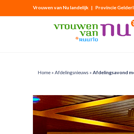
Vrouwen van Nu landelijk
| Provincie Gelder
Home
»
Afdelingsnieuws
»
Afdelingsavond me