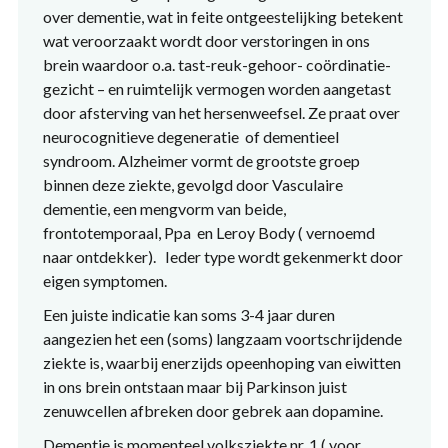
over dementie, wat in feite ontgeestelijking betekent
wat veroorzaakt wordt door verstoringen in ons
brein waardoor o.a. tast-reuk-gehoor- coördinatie-
gezicht – en ruimtelijk vermogen worden aangetast
door afsterving van het hersenweefsel. Ze praat over
neurocognitieve degeneratie of dementieel
syndroom. Alzheimer vormt de grootste groep
binnen deze ziekte, gevolgd door Vasculaire
dementie, een mengvorm van beide,
frontotemporaal, Ppa en Leroy Body ( vernoemd
naar ontdekker). Ieder type wordt gekenmerkt door
eigen symptomen.
Een juiste indicatie kan soms 3-4 jaar duren
aangezien het een (soms) langzaam voortschrijdende
ziekte is, waarbij enerzijds opeenhoping van eiwitten
in ons brein ontstaan maar bij Parkinson juist
zenuwcellen afbreken door gebrek aan dopamine.
Dementie is momenteel volksziekte nr. 1 ( voor