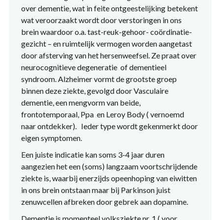
over dementie, wat in feite ontgeestelijking betekent
wat veroorzaakt wordt door verstoringen in ons
brein waardoor o.a. tast-reuk-gehoor- coördinatie-
gezicht – en ruimtelijk vermogen worden aangetast
door afsterving van het hersenweefsel. Ze praat over
neurocognitieve degeneratie of dementieel
syndroom. Alzheimer vormt de grootste groep
binnen deze ziekte, gevolgd door Vasculaire
dementie, een mengvorm van beide,
frontotemporaal, Ppa en Leroy Body ( vernoemd
naar ontdekker). Ieder type wordt gekenmerkt door
eigen symptomen.
Een juiste indicatie kan soms 3-4 jaar duren
aangezien het een (soms) langzaam voortschrijdende
ziekte is, waarbij enerzijds opeenhoping van eiwitten
in ons brein ontstaan maar bij Parkinson juist
zenuwcellen afbreken door gebrek aan dopamine.
Dementie is momenteel volksziekte nr. 1 ( voor