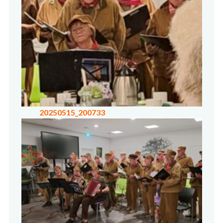
20250515_200733