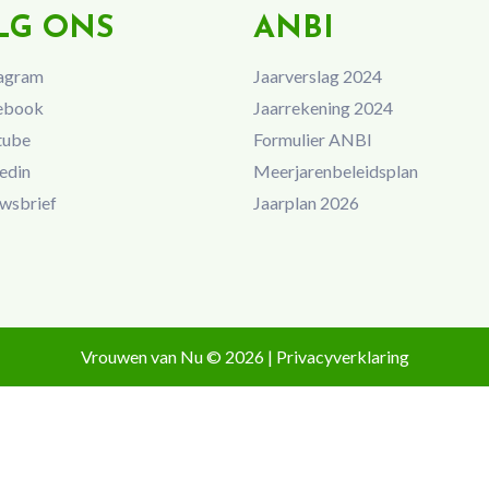
LG ONS
ANBI
agram
Jaarverslag 2024
ebook
Jaarrekening 2024
tube
Formulier ANBI
edin
Meerjarenbeleidsplan
wsbrief
Jaarplan 2026
Vrouwen van Nu © 2026 |
Privacyverklaring