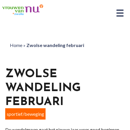
Home
»
Zwolse wandeling februari
ZWOLSE
WANDELING
FEBRUARI
sportief/beweging
De wandelgroep gaat het nieuwe jaar weer goed beginnen