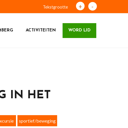
+
-
Tekstgrootte
MBERG
ACTIVITEITEN
WORD LID
 IN HET
xcursie
sportief/beweging