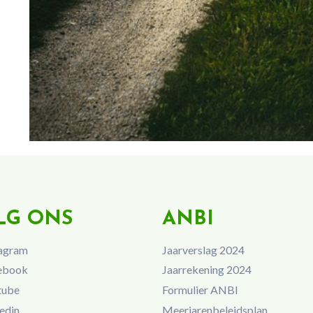
LG ONS
ANBI
agram
Jaarverslag 2024
ebook
Jaarrekening 2024
tube
Formulier ANBI
edin
Meerjarenbeleidsplan