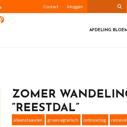
e
Contact
Inloggen
AFDELING BLOE
ZOMER WANDELING
“REESTDAL”
alleenstaanden
groen/agrarisch
ontmoeting
reizen/e