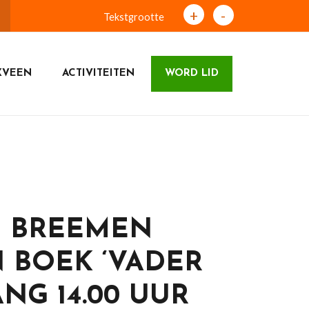
+
-
Tekstgrootte
XVEEN
ACTIVITEITEN
WORD LID
N BREEMEN
N BOEK ‘VADER
NG 14.00 UUR