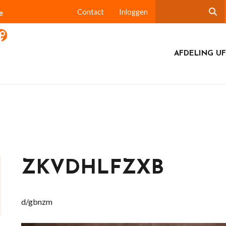
e
Contact
Inloggen
AFDELING UF
ZKVDHLFZXB
d/gbnzm