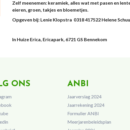
Zelf meenemen:
keramiek,
alles wat met pasen en lent
eieren, groen, takjes en bloemetjes.
Opgeven bij:
Lenie Klopstra 0318 417522
Helene Schuu
In Huize Erica, Ericapark, 6721 GS Bennekom
LG ONS
ANBI
agram
Jaarverslag 2024
ebook
Jaarrekening 2024
tube
Formulier ANBI
edin
Meerjarenbeleidsplan