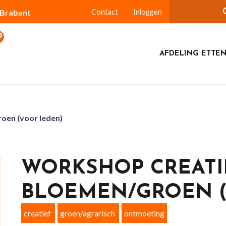
-Brabant
Contact
Inloggen
AFDELING ETTEN
oen (voor leden)
WORKSHOP CREATI
BLOEMEN/GROEN (
creatief
groen/agrarisch
ontmoeting