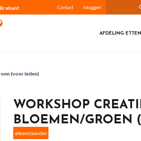
-Brabant
Contact
Inloggen
AFDELING ETTEN
oen (voor leden)
WORKSHOP CREATI
BLOEMEN/GROEN (
alleenstaanden