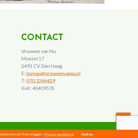
CONTACT
Vrouwen van Nu
Moezel 17
2491 CV Den Haag
E:
bureau@vrouwenvannu.nl
T:
070 3244429
KvK: 40409535
voorbeeld voor het inloggen.
Privacy verklaring
Sluiten