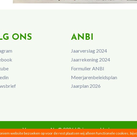
LG ONS
ANBI
agram
Jaarverslag 2024
ebook
Jaarrekening 2024
tube
Formulier ANBI
edin
Meerjarenbeleidsplan
wsbrief
Jaarplan 2026
Vrouwen van Nu © 2026 |
Privacyverklaring
noniem website bezoeken op voor de rest plaatsen wij alleen functionele cookies, bij