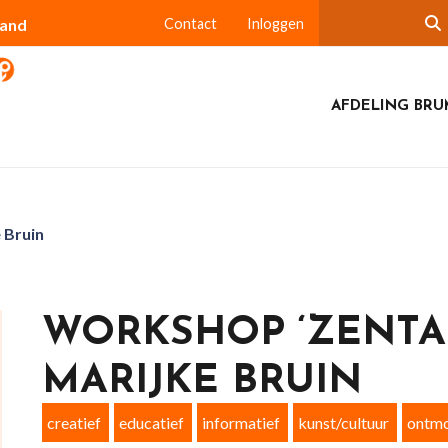
land
Contact
Inloggen
AFDELING BR
 Bruin
WORKSHOP ‘ZENTA
MARIJKE BRUIN
creatief
educatief
informatief
kunst/cultuur
ontmo