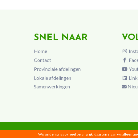
SNEL NAAR
VO
Home
Inst
Contact
Fac
Provinciale afdelingen
You
Lokale afdelingen
Link
Samenwerkingen
Nieu
Wij vinden privacy heel belangrijk, daarom slaan wij alleen a