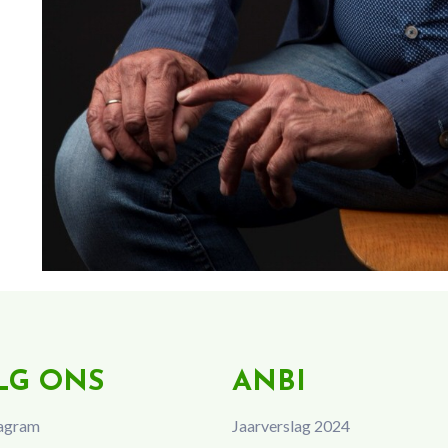
LG ONS
ANBI
agram
Jaarverslag 2024