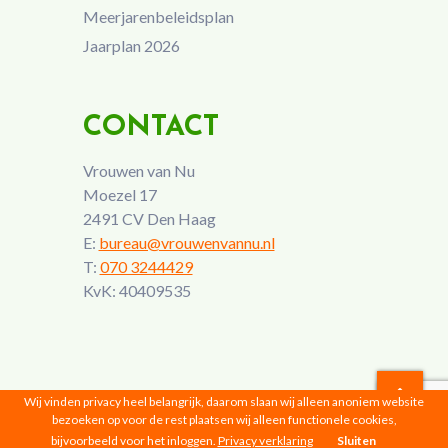
Meerjarenbeleidsplan
Jaarplan 2026
CONTACT
Vrouwen van Nu
Moezel 17
2491 CV Den Haag
E:
bureau@vrouwenvannu.nl
T:
070 3244429
KvK: 40409535
Wij vinden privacy heel belangrijk, daarom slaan wij alleen anoniem website
bezoeken op voor de rest plaatsen wij alleen functionele cookies,
Vrouwen van Nu © 2026 |
Privacyverklaring
bijvoorbeeld voor het inloggen.
Privacy verklaring
Sluiten