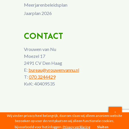
Meerjarenbeleidsplan
Jaarplan 2026
CONTACT
Vrouwen van Nu
Moezel 17
2491 CV Den Haag
E:
bureau@vrouwenvannu.nl
T:
070 3244429
KvK: 40409535
Wij vinden privacy heel belangrijk, daarom slaan wij alleen anoniem website
bezoeken op voor de rest plaatsen wij alleen functionele cookies,
Vrouwen van Nu © 2026 |
Privacyverklaring
bijvoorbeeld voor het inloggen.
Privacy verklaring
Sluiten