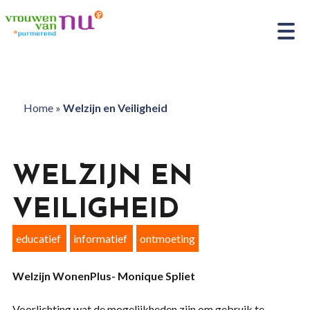
Home
»
Welzijn en Veiligheid
WELZIJN EN
VEILIGHEID
educatief
informatief
ontmoeting
Welzijn WonenPlus- Monique Spliet
Voorlichting wat de mogelijkheden zijn om gebruik te