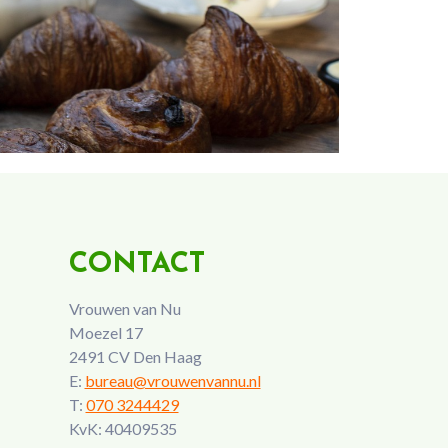
CONTACT
Vrouwen van Nu
Moezel 17
2491 CV Den Haag
E:
bureau@vrouwenvannu.nl
T:
070 3244429
KvK: 40409535