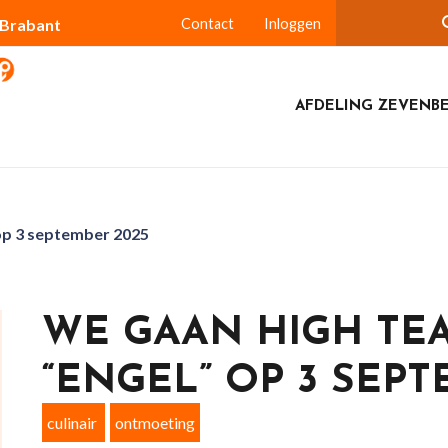
-Brabant
Contact
Inloggen
AFDELING ZEVENB
 op 3 september 2025
WE GAAN HIGH TEA
“ENGEL” OP 3 SEPT
culinair
ontmoeting