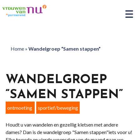
Home
»
Wandelgroep “Samen stappen”
WANDELGROEP
“SAMEN STAPPEN”
ontmoeting
sportief/beweging
Houdt u van wandelen en gezellig kletsen met andere
dames? Dan is de wandelgroep "Samen stappen"iets voor u!
Elke tweede en vierde woensdag van de maand gaan we