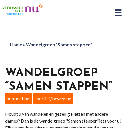
Home
»
Wandelgroep “Samen stappen”
WANDELGROEP
“SAMEN STAPPEN”
ontmoeting
sportief/beweging
Houdt u van wandelen en gezellig kletsen met andere
dames? Dan is de wandelgroep "Samen stappen"iets voor u!
Elke tweede en vierde woensdag van de maand gaan we