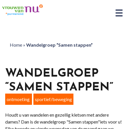
Home
»
Wandelgroep “Samen stappen”
WANDELGROEP
“SAMEN STAPPEN”
ontmoeting
sportief/beweging
Houdt u van wandelen en gezellig kletsen met andere
dames? Dan is de wandelgroep "Samen stappen"iets voor u!
Elke tweede en vierde woensdag van de maand gaan we