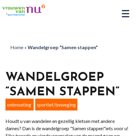
Home
»
Wandelgroep “Samen stappen”
WANDELGROEP
“SAMEN STAPPEN”
ontmoeting
sportief/beweging
Houdt u van wandelen en gezellig kletsen met andere
dames? Dan is de wandelgroep "Samen stappen"iets voor u!
Elke tweede en vierde woensdag van de maand gaan we