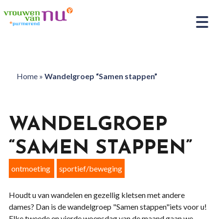
Home
»
Wandelgroep “Samen stappen”
WANDELGROEP
“SAMEN STAPPEN”
ontmoeting
sportief/beweging
Houdt u van wandelen en gezellig kletsen met andere
dames? Dan is de wandelgroep "Samen stappen"iets voor u!
Elke tweede en vierde woensdag van de maand gaan we