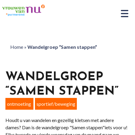
Home
»
Wandelgroep “Samen stappen”
WANDELGROEP
“SAMEN STAPPEN”
ontmoeting
sportief/beweging
Houdt u van wandelen en gezellig kletsen met andere
dames? Dan is de wandelgroep "Samen stappen"iets voor u!
Elke tweede en vierde woensdag van de maand gaan we